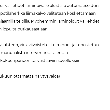
 -välilehdet laminoivalle alustalle automatisoidun
mpötilaherkkä liimakalvo välitetään koskettamaan
ohjaamilla teloilla. Myöhemmin laminoidut välilehdet
n lopulta purkausastiaan
suhteen, virtaviivaistetut toiminnot ja tehostetun
anuaalista interventiota, alentaa
okoonpanoon tai vastaaviin sovelluksiin.
uun ottamatta hälytysvaloa)