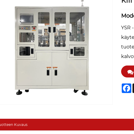
kii
Mode
YSR -
käyt
tuote
kalvo
F
uotteen Kuvaus