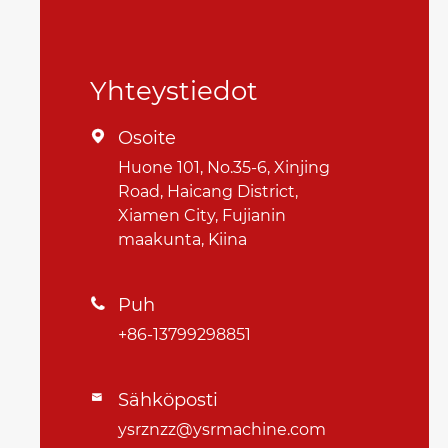
Yhteystiedot
Osoite

Huone 101, No.35-6, Xinjing
Road, Haicang District,
Xiamen City, Fujianin
maakunta, Kiina
Puh

+86-13799298851
Sähköposti

ysrznzz@ysrmachine.com