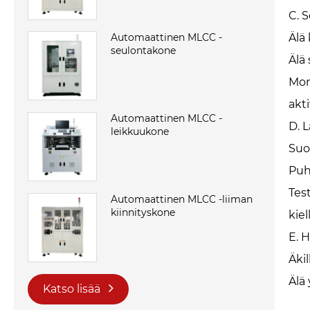
C. 
Älä 
Automaattinen MLCC -
seulontakone
Älä
Mon
akt
Automaattinen MLCC -
D. 
leikkuukone
Suor
Puhd
Tes
Automaattinen MLCC -liiman
kiinnityskone
kiel
E. 
Äki
Älä 
Katso lisää