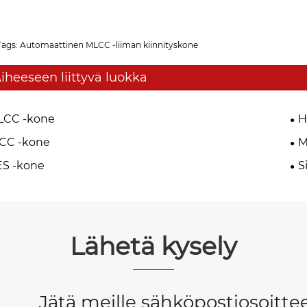
Tags: Automaattinen MLCC -liiman kiinnityskone
iheeseen liittyvä luokka
LCC -kone
H
CC -kone
M
ES -kone
S
Lähetä kysely
Jätä meille sähköpostiosoit