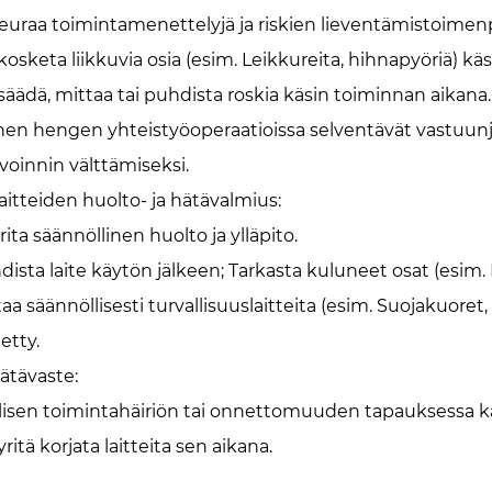
Seuraa toimintamenettelyjä ja riskien lieventämistoimenp
kosketa liikkuvia osia (esim. Leikkureita, hihnapyöriä) käsi
 säädä, mittaa tai puhdista roskia käsin toiminnan aikana.
en hengen yhteistyöoperaatioissa selventävät vastuunj
ivoinnin välttämiseksi.
Laitteiden huolto- ja hätävalmius:
ita säännöllinen huolto ja ylläpito.
ista laite käytön jälkeen; Tarkasta kuluneet osat (esim. L
taa säännöllisesti turvallisuuslaitteita (esim. Suojakuor
letty.
Hätävaste:
llisen toimintahäiriön tai onnettomuuden tapauksessa kat
yritä korjata laitteita sen aikana.