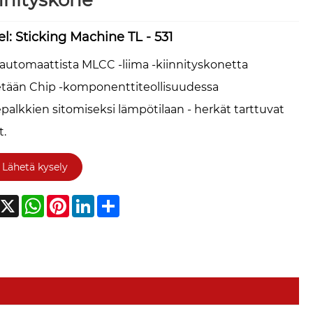
nnityskone
l: Sticking Machine TL - 531
automaattista MLCC -liima -kiinnityskonetta
etään Chip -komponenttiteollisuudessa
palkkien sitomiseksi lämpötilaan - herkät tarttuvat
t.
Lähetä kysely
acebook
X
WhatsApp
Pinterest
LinkedIn
Share