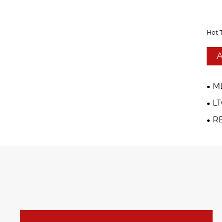
Hot 
A
M
LT
R