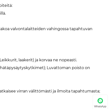
iteitä:
llä.
akoa valvontalaitteiden vahingossa tapahtuvan
eikkurit, laakerit) ja korvaa ne nopeasti.
et, hätäpysäytyskytkimet); Luvattoman poisto on
kaisee virran välittömästi ja ilmoita tapahtumasta;
WhatsApp