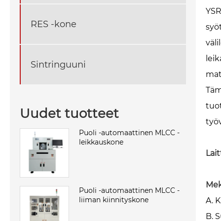
YSR
RES -kone
syö
väl
lei
Sintringuuni
mat
Täm
tuo
Uudet tuotteet
työ
Puoli -automaattinen MLCC -
leikkauskone
Lai
Mek
Puoli -automaattinen MLCC -
liiman kiinnityskone
A. K
B. S