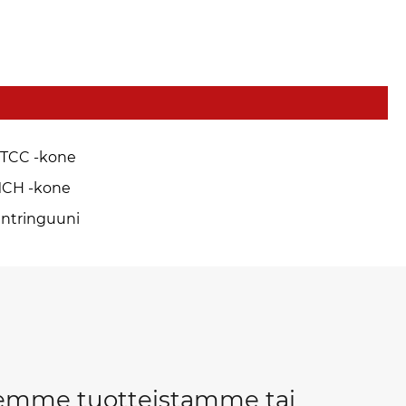
TCC -kone
CH -kone
intringuuni
teemme tuotteistamme tai