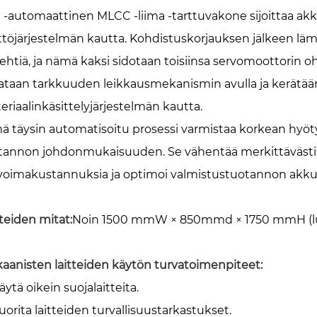
 -automaattinen MLCC -liima -tarttuvakone sijoittaa akku
ttöjärjestelmän kautta. Kohdistuskorjauksen jälkeen lä
ilehtiä, ja nämä kaksi sidotaan toisiinsa servomoottorin 
kataan tarkkuuden leikkausmekanismin avulla ja kerätää
eriaalinkäsittelyjärjestelmän kautta.
ä täysin automatisoitu prosessi varmistaa korkean hyöty
tannon johdonmukaisuuden. Se vähentää merkittävästi m
voimakustannuksia ja optimoi valmistustuotannon akkuk
tteiden mitat:
Noin 1500 mmW × 850mmd × 1750 mmH (luk
aanisten laitteiden käytön turvatoimenpiteet:
äytä oikein suojalaitteita.
uorita laitteiden turvallisuustarkastukset.