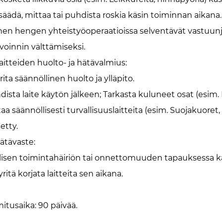
 säädä, mittaa tai puhdista roskia käsin toiminnan aikana.
en hengen yhteistyöoperaatioissa selventävät vastuunj
ivoinnin välttämiseksi.
aitteiden huolto- ja hätävalmius: ‌
ita säännöllinen huolto ja ylläpito.
ista laite käytön jälkeen; Tarkasta kuluneet osat (esim. L
taa säännöllisesti turvallisuuslaitteita (esim. Suojakuor
letty.
ätävaste: ‌
llisen toimintahäiriön tai onnettomuuden tapauksessa kat
yritä korjata laitteita sen aikana.
mitusaika: 90 päivää.