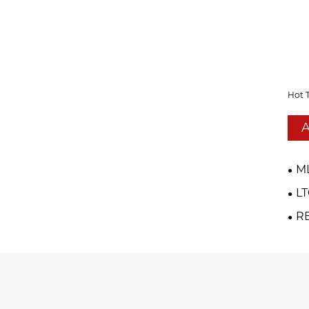
Hot 
A
M
LT
R