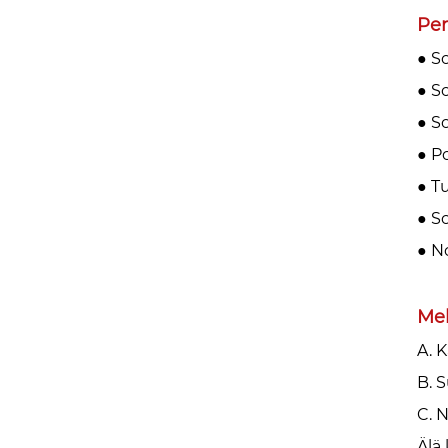
Per
● S
● S
● S
● P
● T
● S
● N
Mek
A. 
‌B. 
‌C.
Älä 