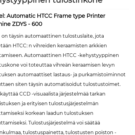
ystyyppinen tulostinkone
l: Automatic HTCC Frame type Printer
ine ZDYS - 600
on täysin automaattinen tulostuslaite, jota
tään HTCC: n vihreiden keraamisten arkkien
stamiseen. Automaattinen HTCC -kehystyyppinen
tuskone voi toteuttaa vihreän keraamisen levyn
tuksen automaattiset lastaus- ja purkamistoiminnot
ttaen siten täysin automatisoidut tulostustoimet.
 käyttää CCD -visuaalista järjestelmää tarkan
stuksen ja erityisen tulostusjärjestelmän
ttamiseksi korkean laadun tulostuksen
ttamiseksi. Tulostusjärjestelmä voi säätää
nkulmaa, tulostuspainetta, tulostusten poiston -