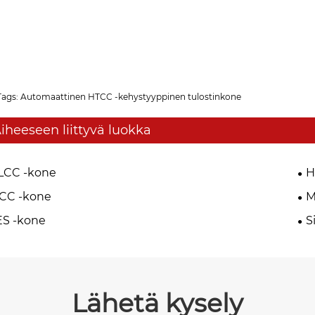
Tags: Automaattinen HTCC -kehystyyppinen tulostinkone
iheeseen liittyvä luokka
LCC -kone
H
CC -kone
M
ES -kone
S
Lähetä kysely