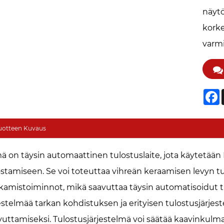
näytö
kork
varmi
F
uotteen Kuvaus
ä on täysin automaattinen tulostuslaite, jota käytetään
ostamiseen. Se voi toteuttaa vihreän keraamisen levyn t
kamistoiminnot, mikä saavuttaa täysin automatisoidut tu
jestelmää tarkan kohdistuksen ja erityisen tulostusjärje
vuttamiseksi. Tulostusjärjestelmä voi säätää kaavinkulma