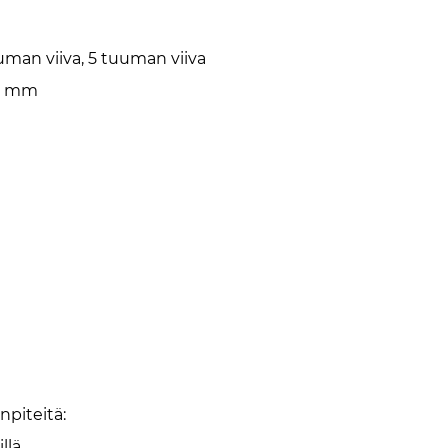
uman viiva, 5 tuuman viiva
 5 mm
iteitä: ‌
llä.