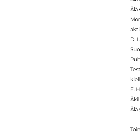
Älä
Mon
akt
D. L
Suor
Puhd
Tes
kiel
E. H
Äki
Älä 
Toi