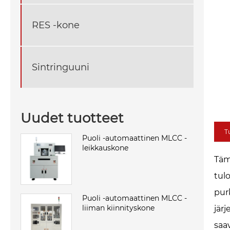
RES -kone
Sintringuuni
Uudet tuotteet
T
Puoli -automaattinen MLCC -
leikkauskone
Täm
tul
pur
Puoli -automaattinen MLCC -
liiman kiinnityskone
jär
saa