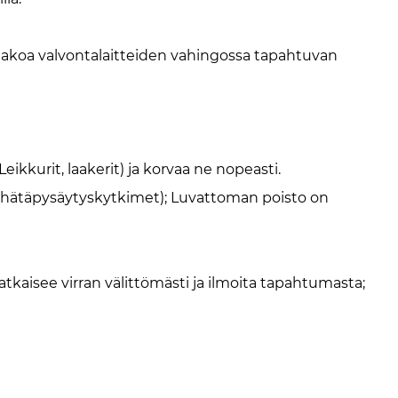
akoa valvontalaitteiden vahingossa tapahtuvan
eikkurit, laakerit) ja korvaa ne nopeasti.
et, hätäpysäytyskytkimet); Luvattoman poisto on
kaisee virran välittömästi ja ilmoita tapahtumasta;