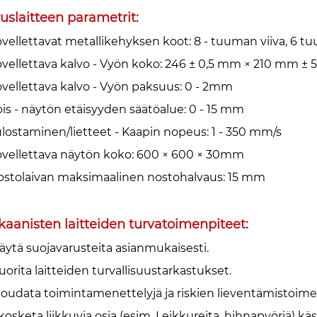
uslaitteen parametrit:
ovellettavat metallikehyksen koot: 8 - tuuman viiva, 6 tu
ovellettava kalvo - Vyön koko: 246 ± 0,5 mm × 210 mm ±
ovellettava kalvo - Vyön paksuus: 0 - 2mm
ois - näytön etäisyyden säätöalue: 0 - 15 mm
ulostaminen/lietteet - Kaapin nopeus: 1 - 350 mm/s
ovellettava näytön koko: 600 × 600 × 30mm
ostolaivan maksimaalinen nostohalvaus: 15 mm
aanisten laitteiden turvatoimenpiteet: ‌
Käytä suojavarusteita asianmukaisesti.‌
Suorita laitteiden turvallisuustarkastukset.‌
 Noudata toimintamenettelyjä ja riskien lieventämistoimenp
kosketa liikkuvia osia (esim. Leikkureita, hihnapyöriä) käsi