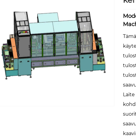
keh
Mode
Mach
Tämä 
käyte
tulo
tulos
tulos
saavu
Laite
kohdi
suori
saavu
kaavi