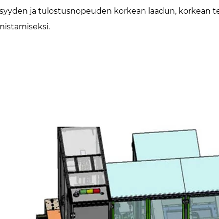
isyyden ja tulostusnopeuden korkean laadun, korkean 
mistamiseksi.