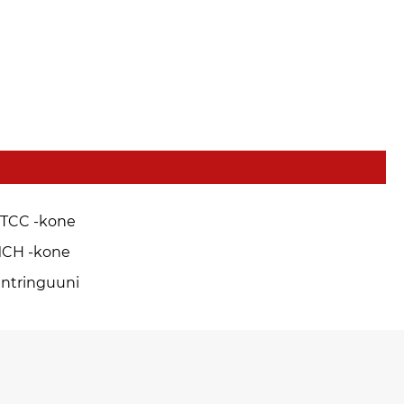
TCC -kone
CH -kone
intringuuni