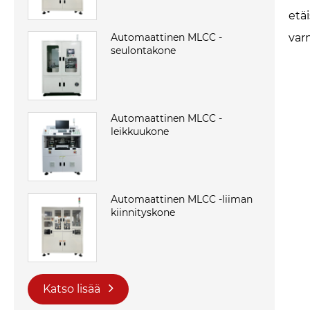
etä
var
Automaattinen MLCC -
seulontakone
Automaattinen MLCC -
leikkuukone
Automaattinen MLCC -liiman
kiinnityskone
Katso lisää