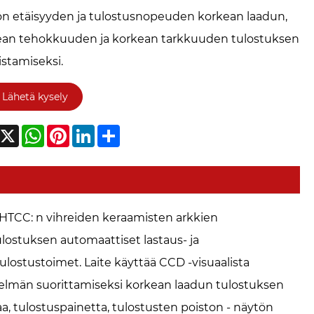
n etäisyyden ja tulostusnopeuden korkean laadun,
ean tehokkuuden ja korkean tarkkuuden tulostuksen
stamiseksi.
Lähetä kysely
acebook
X
WhatsApp
Pinterest
LinkedIn
Share
 HTCC: n vihreiden keraamisten arkkien
ulostuksen automaattiset lastaus- ja
lostustoimet. Laite käyttää CCD -visuaalista
stelmän suorittamiseksi korkean laadun tulostuksen
a, tulostuspainetta, tulostusten poiston - näytön